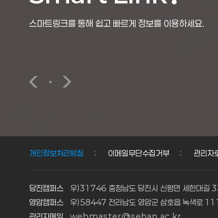
스마트링크를 통해 쉽고 빠르게 정보를 이용하세요.
론보도
세한오피니언
포토영상
개인정보처리방침
이메일무단수집거부
관리자
당진캠퍼스
우)31746 충청남도 당진시 신평면 세한대길 
영암캠퍼스
우)58447 전라남도 영암군 삼호읍 녹색로 1
관리자메일
webmaster@sehan.ac.kr